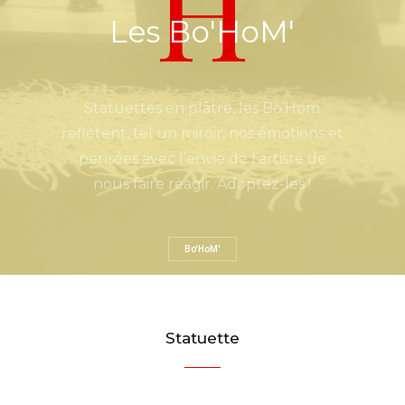
H
Les Bo'HoM'
Statuettes en plâtre, les Bo’Hom
reflètent, tel un miroir, nos émotions et
pensées avec l’envie de l’artiste de
nous faire réagir. Adoptez-les !
Bo'HoM'
S
t
a
t
u
e
t
t
e