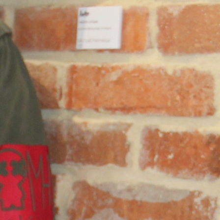
Bruxelles – BALTHASAR (mai 2021) – GALERIE –
Laeken – Optic Alain ( juin 2021)
Bruxelles – Carte de visite (juillet 2021)
Bruxelles – Galerie Estampille (février 2022) – GALERIE –
Marche-en-Famenne (juin 2022) – EXPO BOULEVARD URBAIN
–
Marche-en-Famenne – parcours artistique (septembre 2022)
Bruxelles – Galerie Estampille (Octobre 2022) – GALERIE –
Bruxelles (NOH) – Balade artistique (novembre 2022)
Marche-en-Famenne (décembre 2022) – GALERIE –