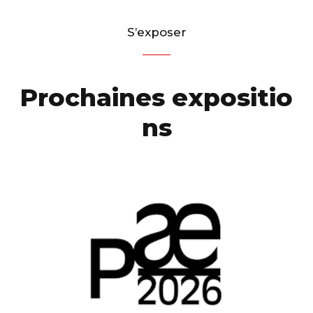
S
’
e
x
p
o
s
e
r
P
r
o
c
h
a
i
n
e
s
e
x
p
o
s
i
t
i
o
n
s