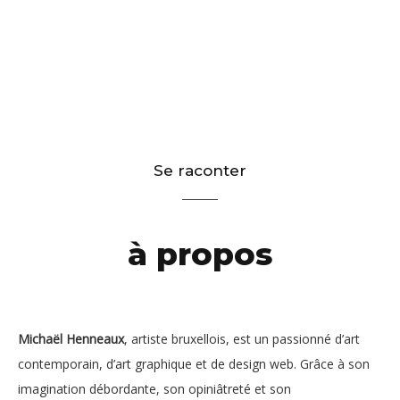
S
e
r
a
c
o
n
t
e
r
à
p
r
o
p
o
s
Michaël Henneaux
, artiste bruxellois, est un passionné d’art
contemporain, d’art graphique et de design web. Grâce à son
imagination débordante, son opiniâtreté et son