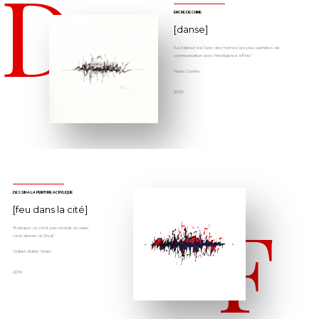
D
ENCRE DE CHINE
[danse]
”La [danse] est l'une des formes les plus parfaites de
communication avec l'intelligence infinie."
Paulo Coelho
2020
DESSIN À LA PEINTURE ACRYLIQUE
F
[feu dans la cité]
“Eduquer ce n’est pas remplir un vase,
c’est allumer un [feu].”
William Butler Yeats
2019