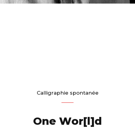
C
a
l
l
i
g
r
a
p
h
i
e
s
p
o
n
t
a
n
é
e
O
n
e
W
o
r
[
l
]
d