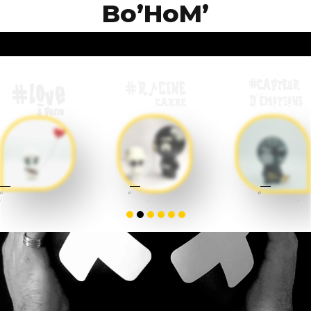
B
o
’
H
o
M
’
plâtre, PLA & acrylique
plâtre, bois & acrylique
plâtre, PLA & acrylique
2021
2021
2021