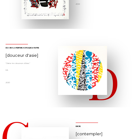
2024
DESSIN À LA PEINTURE ACRYLIQUE & FEUTRE
D
[douceur d'asie]
“J'aime les douceurs d'Asie.”
Mh
2020
C
ENCRE
[contempler]