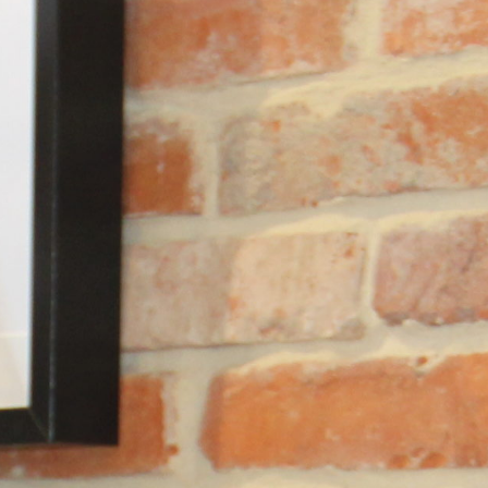
Ses expositions :
Bruxelles (NOH) – Balade artistique (novembre 2017)
Bruxelles – Cartes de visite (février 2018)
Mons – Art & Saveur (Août 2018)
Laeken- Art3 (novembre 2018)
Bruxelles – Carte de visite (février 2019)
Bruxelles (NOH) – Balade artistique (novembre 2019)
Bruxelles – Carte de visite (février 2020)
Koekelberg – Arborescence (août 2020)