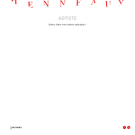
H
A
E
X
N
N
U
E
ARTISTE
Entrez dans mon univers artistique I
DECOUVREZ