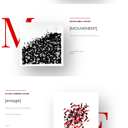
M
ENCRE DE CHINE & ACRYLIQUE
[MOUVEMENT]
“"Le [mouvement] est la clé de la vie." -
Léonard de Vinci
2022
DESSIN À LA PEINTURE ACRYLIQUE
E
[enragé]
“Manger de la vache [enragée].”
Expression française
2018