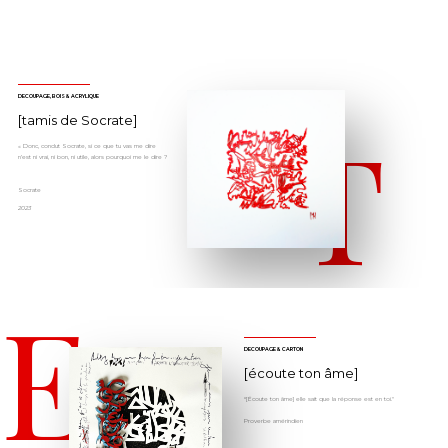
DECOUPAGE, BOIS & ACRYLIQUE
T
[tamis de Socrate]
« Donc, conclut Socrate, si ce que tu vas me dire
n’est ni vrai, ni bon, ni utile, alors pourquoi me le dire ?
Socrate
2023
E
DECOUPAGE & CARTON
[écoute ton âme]
“[Écoute ton âme] elle sait que la réponse est en toi."
Proverbe amérindien