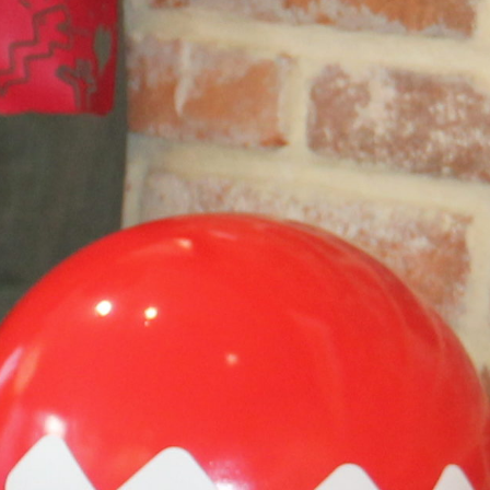
Bruxelles – Galerie Estampille (février 2023) – GALERIE –
Laeken – ART3 -2ème édition (mars 2023)
Bruxelles – Galerie Estampille (octobre 2023) – GALERIE –
Bruxelles – Galerie Estampille (février 2024) – GALERIE –
Bruxelles – Carte de visite (avril 2024)
Bruxelles – La Centrale (octobre 2024) – GALERIE –
Bruxelles (NOH) – Balade artistique (novembre 2024)
Bruxelles -Estampille (mai 2025) -GALERIE
Bruxelles – Mont-de-Piété (juin 2025) – GALERIE –