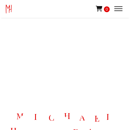
0
H
M
I
L
A
C
E