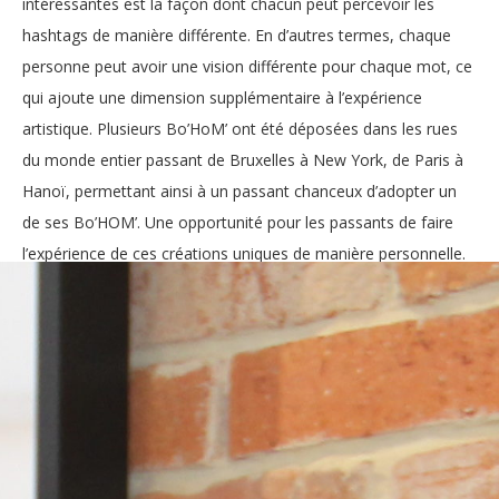
intéressantes est la façon dont chacun peut percevoir les
hashtags de manière différente. En d’autres termes, chaque
personne peut avoir une vision différente pour chaque mot, ce
qui ajoute une dimension supplémentaire à l’expérience
artistique. Plusieurs Bo’HoM’ ont été déposées dans les rues
du monde entier passant de Bruxelles à New York, de Paris à
Hanoï, permettant ainsi à un passant chanceux d’adopter un
de ses Bo’HOM’. Une opportunité pour les passants de faire
l’expérience de ces créations uniques de manière personnelle.
Michaël Henneaux
est un artiste accompli qui a su développer
une proposition artistique originale et inédite. Grâce à son
talent et son habileté, il est de plus en plus reconnu pour ses
créations. Il est de plus en plus sollicité pour participer à des
expositions, ce qui lui permet de toucher un public plus large et
de partager son message d’artiste.