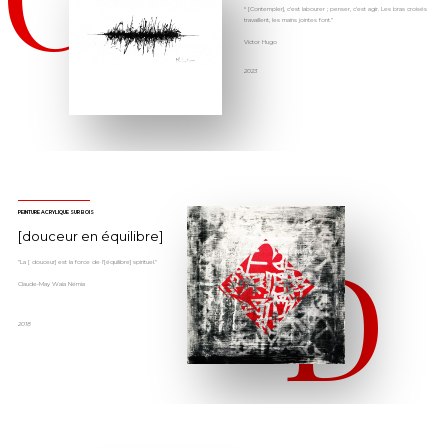
“ [Contempler], c'est labourer ; penser, c'est agir. Les bras croisés
travaillent, les mains jointes font.”
Victor Hugo
2023
PEINTURE ACRYLIQUE SUR BOIS
D
[douceur en équilibre]
”La [ douceur] est la force de l'[équilibre] spirituel."
Claude-May Waia Némia
2018