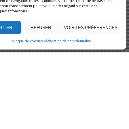
 de navigation ou les ID uniques sur ce site. Le fait de ne pas consentir
r son consentement peut avoir un effet négatif sur certaines
ques et fonctions.
EPTER
REFUSER
VOIR LES PRÉFÉRENCES
Politique de cookies
Déclaration de confidentialité
D
’
A
S
I
E
]