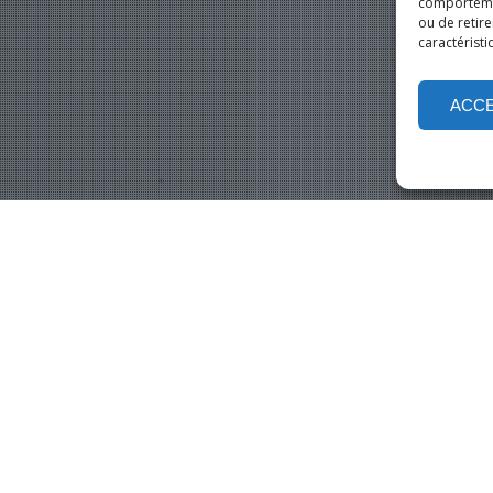
comportement
ou de retire
caractéristi
ACC
[
M
O
T